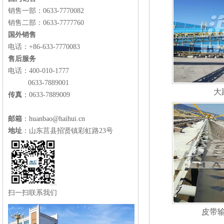
销售一部：
0633-7770082
销售二部：0633-7777760
国外销售
电话：+86-633-7770083
售后服务
电话：400-010-1777
0633-7889001
大
传真
：0633-7889009
邮箱
：
huanbao@haihui.cn
地址
：山东莒县招贤镇彩虹路23号
扫一扫联系我们
皮带