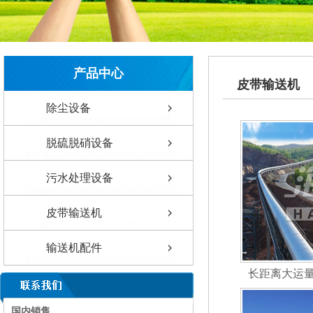
产品中心
皮带输送机
除尘设备
脱硫脱硝设备
污水处理设备
皮带输送机
输送机配件
长距离大运
国内销售