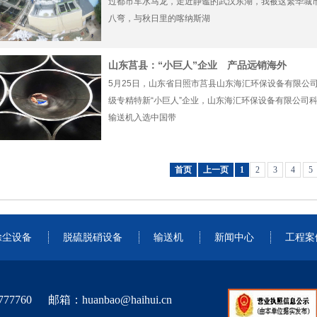
过都市车水马龙，走近静谧的武汉东湖，我被这繁华城
八弯，与秋日里的喀纳斯湖
山东莒县：“小巨人”企业 产品远销海外
5月25日，山东省日照市莒县山东海汇环保设备有限公
级专精特新“小巨人”企业，山东海汇环保设备有限公司
输送机入选中国带
首页
上一页
1
2
3
4
5
除尘设备
脱硫脱硝设备
输送机
新闻中心
工程案
77760 邮箱：huanbao@haihui.cn