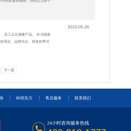
市中的碧波所倾倒；当经过九转十
2023-05-26
司，员工正在测量产品。 作为国家
科技强企、品牌兴企，研发的带式
下一页
例
科研实力
售后服务
联系我们
24小时咨询服务热线