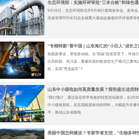
生态环境部：实施环评审批“三本台账”和绿色
9月26日，生态环境部召开9月例行新闻发布会。发布
排放管理司司长刘志全就重大基础设施项目环评保障等
“专精特新”看中国 | 山东海汇的“小巨人”成长之
抢跑新赛道，塑造新动能。在“双碳”政策背景下，环保行
往高耗能、高污染、重量轻质的粗放型生产模式已遭淘
机，实现“弯道超车”？
山东中小煤电如何高质量发展？报告提出这些转
“我们预计，通过设定科学有效的转型优化路径，在203
中小煤电装机，在实现能源保供的同时，大幅提升存量
平，推动山东省煤电
美丽中国怎样建设？专家学者支招，“生物多样性