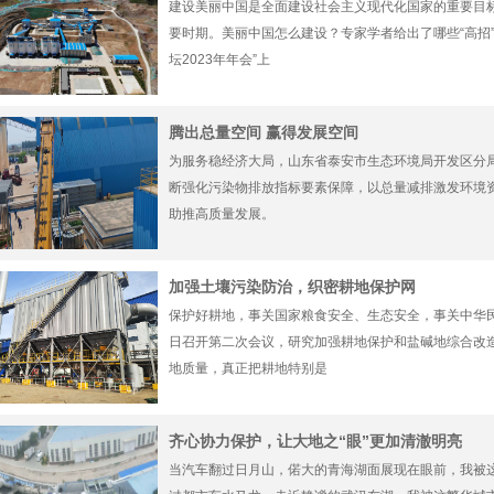
建设美丽中国是全面建设社会主义现代化国家的重要目
要时期。美丽中国怎么建设？专家学者给出了哪些“高招
坛2023年年会”上
腾出总量空间 赢得发展空间
为服务稳经济大局，山东省泰安市生态环境局开发区分局
断强化污染物排放指标要素保障，以总量减排激发环境
助推高质量发展。
加强土壤污染防治，织密耕地保护网
保护好耕地，事关国家粮食安全、生态安全，事关中华
日召开第二次会议，研究加强耕地保护和盐碱地综合改
地质量，真正把耕地特别是
齐心协力保护，让大地之“眼”更加清澈明亮
当汽车翻过日月山，偌大的青海湖面展现在眼前，我被