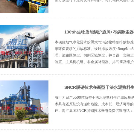
备分别进行了定向设计和制作。对托辊样式进行优化
130t/h生物质能锅炉旋风+布袋除
本项目烟气净化要求按照大气污染物特别排放标准
家环保要求的排放标准。设计排放浓度≤5mg/N
理、渣箱区除尘、切割区域除尘，并合设一套除尘
装置、主风机机组、非金属补偿器、排气筒及维护检
SNCR脱硝技术在新型干法水泥熟料生
海汇为日产5500吨新型干法水泥熟料生产线应用
术具有还原剂没有溢出危险、成本低、经济可靠的
评。海汇集团SNCR脱硝技术来电免费咨询电话：400-0