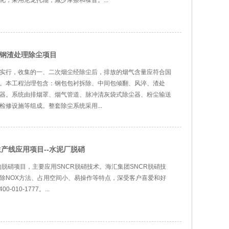
，采用尼龙托辊，减少摩擦和噪音。...
尘器钢渣处理除尘项目
实行，收集的一、二次烟尘经除尘后，排放的烟气含量应符合国
m3。本工程治理包含：钢包包衬拆除、中间包倾翻、风淬、渣处
器。系统由排烟罩、烟气管道、脉冲清灰袋式除尘器、粉尘输送
修设施等组成。整套除尘系统采用...
产线应用项目--水泥厂脱硝
的脱硝项目，主要应用SNCR脱硝技术。海汇集团SNCR脱硝技
除NOX方法、占用空间小、易操作等特点，深受客户喜爱和好
10-1777。...