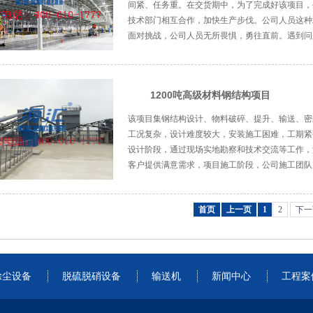
间紧、任务重。在交货期中，为了完成好该项目，
技术部门相互合作，加快生产步伐。公司人员这种
面对挑战，公司人员无所畏惧，勇往直前。遇到问题
1200吨高级材料钢结构项目
该项目集钢结构设计、物料破碎、提升、输送、密
工况复杂，设计难度较大，安装施工困难，工期紧
设计阶段，通过现场实地勘察和技术交流等工作，
客户提供满意需求，项目施工阶段，公司施工团队充
首页
上一页
1
2
下一
除尘设备
脱硫脱硝设备
输送机
新闻中心
工程案