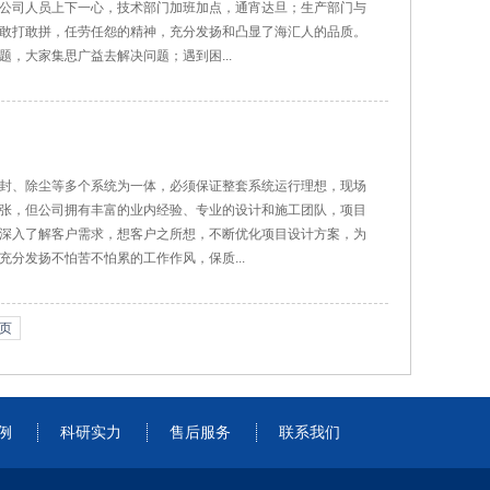
公司人员上下一心，技术部门加班加点，通宵达旦；生产部门与
敢打敢拼，任劳任怨的精神，充分发扬和凸显了海汇人的品质。
，大家集思广益去解决问题；遇到困...
封、除尘等多个系统为一体，必须保证整套系统运行理想，现场
张，但公司拥有丰富的业内经验、专业的设计和施工团队，项目
深入了解客户需求，想客户之所想，不断优化项目设计方案，为
分发扬不怕苦不怕累的工作作风，保质...
页
例
科研实力
售后服务
联系我们