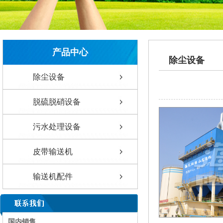
产品中心
除尘设备
除尘设备
脱硫脱硝设备
污水处理设备
皮带输送机
输送机配件
国内销售