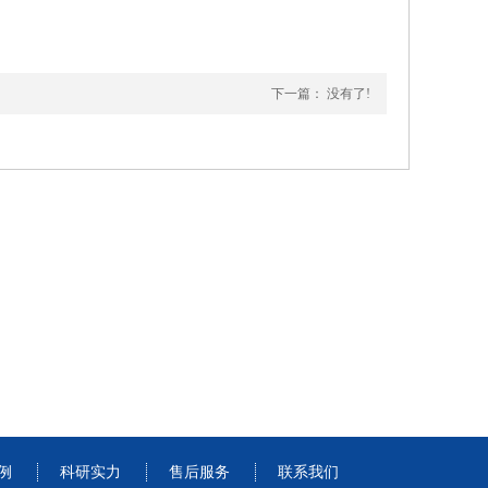
下一篇： 没有了!
例
科研实力
售后服务
联系我们