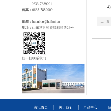
0633-7889001
4)
传真
：0633-7889009
上一篇
邮箱
：
huanbao@haihui.cn
地址
：山东莒县招贤镇彩虹路23号
扫一扫联系我们
海汇首页
关于我们
产品中心