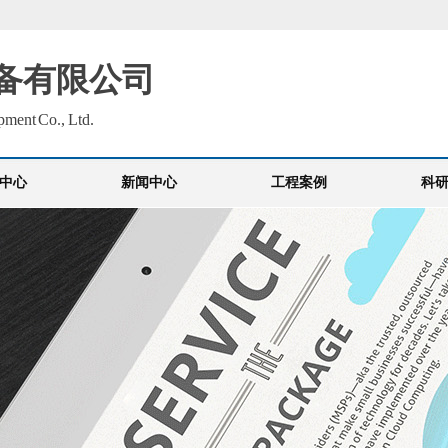
备有限公司
pment Co., Ltd.
中心
新闻中心
工程案例
科