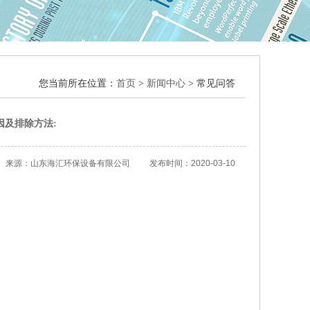
您当前所在位置：
首页
>
新闻中心
> 常见问答
及排除方法:
来源：山东海汇环保设备有限公司
发布时间：2020-03-10