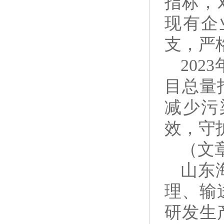
指标，
现有企
支，严
20
目总量
减少污
效，守
（文
山东
理、输
研发生