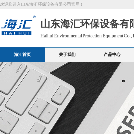
欢迎您进入山东海汇环保设备有限公司官网！
山东海汇环保设备有
Haihui Environmental Protection Equipment Co., 
海汇首页
关于我们
产品中心