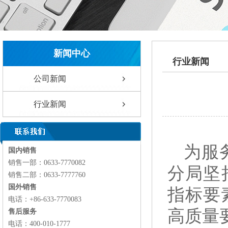
新闻中心
行业新闻
公司新闻
行业新闻
为服
国内销售
销售一部：
0633-7770082
分局坚
销售二部：0633-7777760
国外销售
指标要
电话：+86-633-7770083
高质量
售后服务
电话：400-010-1777