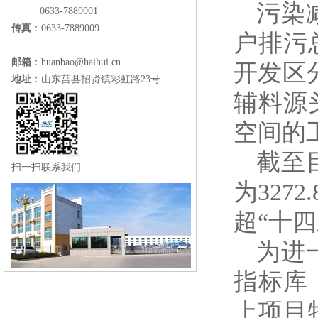
污染
0633-7889001
传真
：0633-7889009
户排污
邮箱
：
huanbao@haihui.cn
开发区
地址
：山东莒县招贤镇彩虹路23号
辅料源
空间的
截至
扫一扫联系我们
为
327
超“十
为进
指标库
上项目